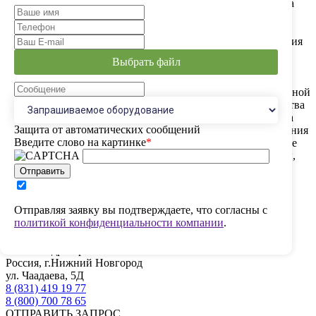
экспертов по маркетингу, бизнес-мышлению и продажам, а
также конференция по импортозамещению.
12 ноября состоялась торжественная церемония награждения
победителей Премии «Мой бизнес», где и компания
Выбрать файл
"Гидрострой" получила свою награду.
Благодаря поддержке на государственном уровне и слаженной
работе Министерства Промышленности НО, АНО Агентства
по развитию кластерной политики и предпринимательства
Защита от автоматических сообщений
Нижегородской области, в частности "Мой бизнес", компания
Введите слово на картинке
*
"Гидрострой" растет и развивается, а это - новые вакантные
места, новая производственная площадка, новые продукты,
новые компетенции и направления деятельности, новый
Отправить
уровень!
Отправляя заявку вы подтверждаете, что согласны с
политикой конфиденциальности компании
.
ООО «Гидрострой-НН»
Россия, г.Нижний Новгород
ул. Чаадаева, 5Д
8 (831) 419 19 77
8 (800) 700 78 65
ОТПРАВИТЬ ЗАПРОС