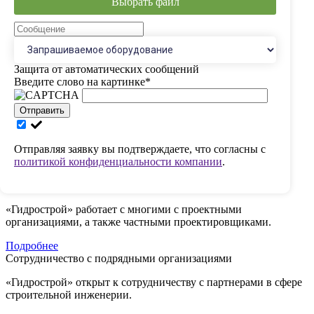
Выбрать файл
8 (831) 419 19 77
8 (800) 700 78 65
Отправить запрос
Защита от автоматических сообщений
Введите слово на картинке
*
Инженерно-производственный
консалтинг
Отправить
Кадровый аудит
Практика «Бережливого производства»
Отправляя заявку вы подтверждаете, что согласны с
политикой конфиденциальности компании
.
ПОДРОБНЕЕ
Решение для проектировщиков
«Гидрострой» работает с многими с проектными
организациями, а также частными проектировщиками.
Подробнее
Сотрудничество с подрядными организациями
«Гидрострой» открыт к сотрудничеству с партнерами в сфере
строительной инженерии.