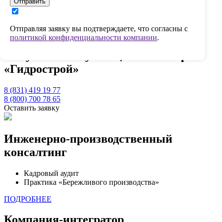
Отправить
Получите консультацию инженера «Гидрострой»
ПОЛУЧИТЬ СТОИМОСТЬ
Отправляя заявку вы подтверждаете, что согласны с
8 (831) 419 19 77
8 (800) 700 78 65
политикой конфиденциальности компании
.
Получите консультацию инженера
«Гидрострой»
8 (831) 419 19 77
8 (800) 700 78 65
Оставить заявку
Инженерно-производственный
консалтинг
Кадровый аудит
Практика «Бережливого производства»
ПОДРОБНЕЕ
Компания-интегратор