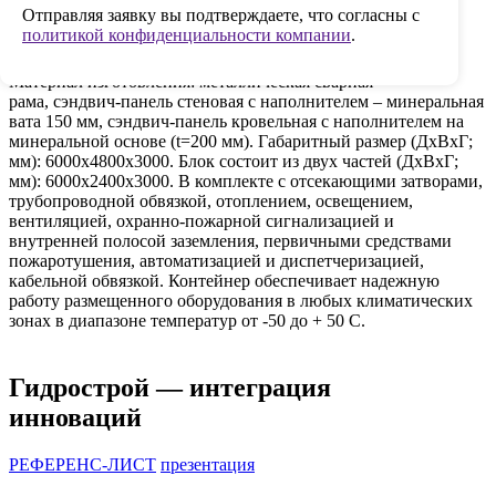
Отправляя заявку вы подтверждаете, что согласны с
3. Металлокаркасный блок-бокс (1-я степень
политикой конфиденциальности компании
.
огнестойкости)
Материал изготовления: металлическая сварная
рама, сэндвич-панель стеновая с наполнителем – минеральная
вата 150 мм, сэндвич-панель кровельная с наполнителем на
минеральной основе (t=200 мм). Габаритный размер (ДхВхГ;
мм): 6000х4800х3000. Блок состоит из двух частей (ДхВхГ;
мм): 6000х2400х3000. В комплекте с отсекающими затворами,
трубопроводной обвязкой, отоплением, освещением,
вентиляцией, охранно-пожарной сигнализацией и
внутренней полосой заземления, первичными средствами
пожаротушения, автоматизацией и диспетчеризацией,
кабельной обвязкой. Контейнер обеспечивает надежную
работу размещенного оборудования в любых климатических
зонах в диапазоне температур от -50 до + 50 С.
Гидрострой — интеграция
инноваций
РЕФЕРЕНС-ЛИСТ
презентация