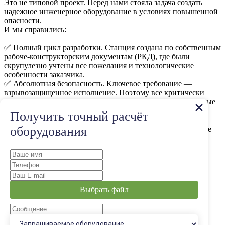
Это не типовой проект. Перед нами стояла задача создать
надежное инженерное оборудование в условиях повышенной
опасности.
И мы справились:
✅ Полный цикл разработки. Станция создана по собственным
рабоче-конструкторским документам (РКД), где были
скрупулезно учтены все пожелания и технологические
особенности заказчика.
✅ Абсолютная безопасность. Ключевое требование —
взрывозащищенное исполнение. Поэтому все критически
важные компоненты — насосы и контрольно-измерительные
приборы — выбраны и смонтированы в специальном
Получить точный расчёт
исполнении Ех.
оборудования
✅ Серьезные габариты для серьезных задач. Длина — более
13 метров, диаметр — 3 метра.
Такие проекты — наша гордость.
Выбрать файл